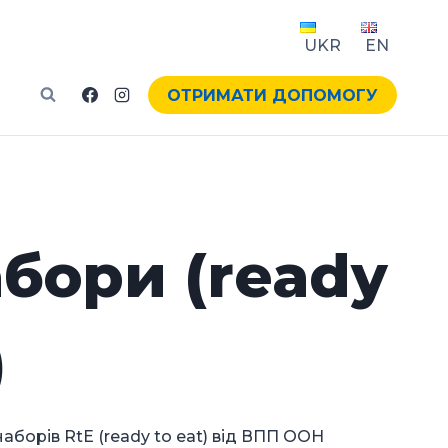
UKR
EN
ОТРИМАТИ ДОПОМОГУ
абори (ready
)
борів RtE (ready to eat) від ВПП ООН