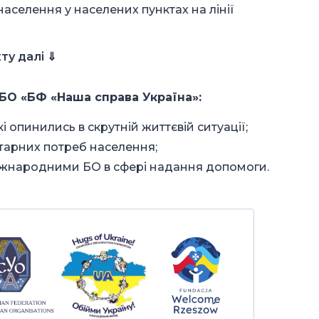
аселення у населених пунктах на лінії
ту далі ⇓
БО «БФ «Наша справа Україна»:
 опинились в скрутній життєвій ситуації;
тарних потреб населення;
міжнародними БО в сфері надання допомоги.