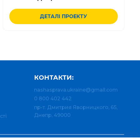
ДЕТАЛІ ПРОЕКТУ
КОНТАКТИ:
nashasprava.ukraine@gmail.com
0 800 402 442
пр-т. Дмитрия Яворницкого, 65,
Днепр, 49000
сті