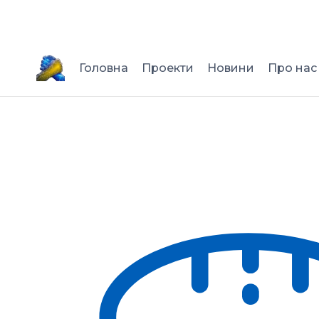
Перейти
до
вмісту
Головна
Проекти
Новини
Про нас