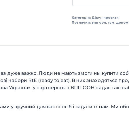
Категорія:
Діючі проєкти
Позначки:
впп оон
,
гум. допом
араз дуже важко. Люди не мають змоги ны купити соб
і набори RtE (ready to eat). В них знаходяться про
а Україна» у партнерстві з ВПП ООН надає такі на
нами у зручний для вас спосіб і задати їх нам. Ми об