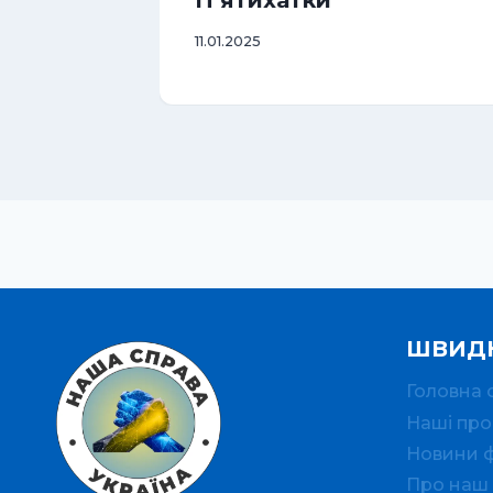
11.01.2025
ШВИДК
Головна 
Наші про
Новини 
Про наш