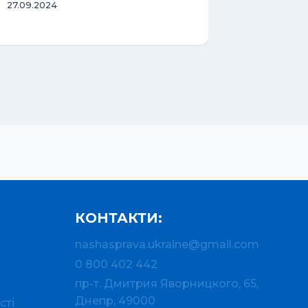
27.09.2024
18.01.2024
КОНТАКТИ:
nashasprava.ukraine@gmail.com
0 800 402 442
пр-т. Дмитрия Яворницкого, 65,
Днепр, 49000
сті