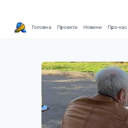
Перейти
до
вмісту
Головна
Проекти
Новини
Про нас