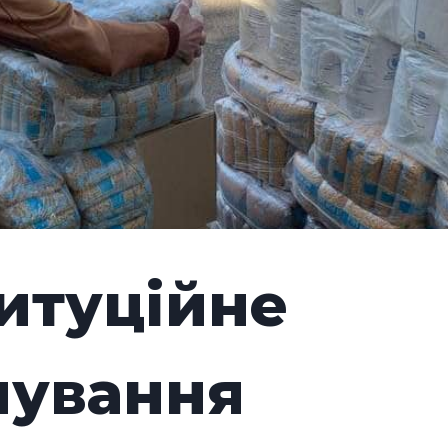
титуційне
чування