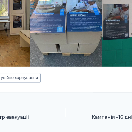
туційне харчування
р евакуації
Кампанія «16 дн