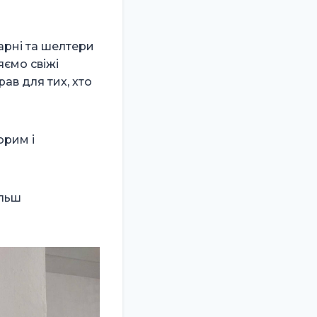
рні та шелтери
яємо свіжі
ав для тих, хто
орим і
ільш