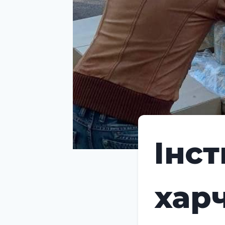
Інс
хар