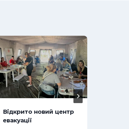
Відкрито новий центр
Партн
евакуації
ООН!