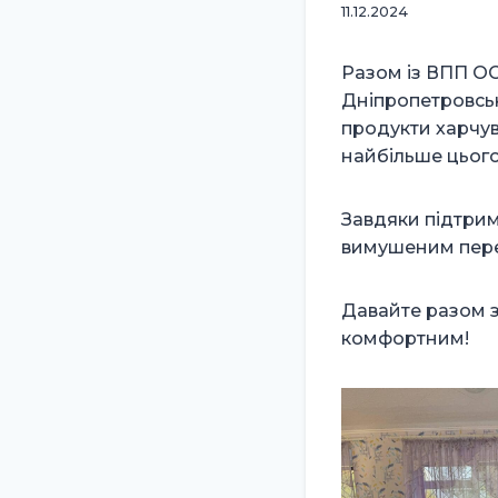
11.12.2024
Разом із ВПП О
Дніпропетровськ
продукти харчув
найбільше цього
Завдяки підтри
вимушеним пер
Давайте разом з
комфортним!