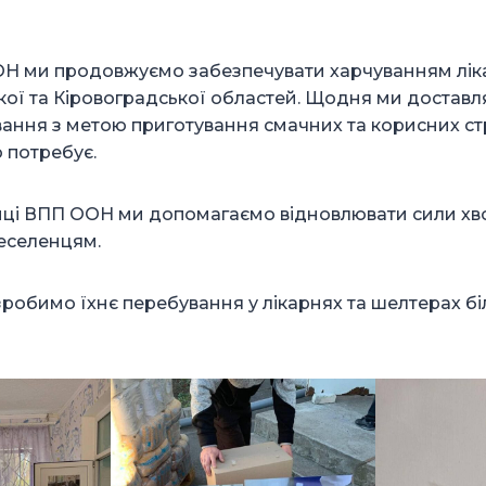
ОН ми продовжуємо забезпечувати харчуванням ліка
ої та Кіровоградської областей. Щодня ми доставл
ання з метою приготування смачних та корисних стр
 потребує.
мці ВПП ООН ми допомагаємо відновлювати сили хв
еселенцям.
робимо їхнє перебування у лікарнях та шелтерах б